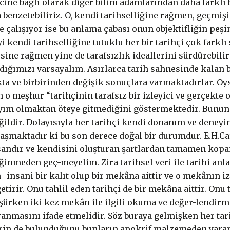
ncine bağlı olarak diğer bilim adamlarından daha farklı b
 benzetebiliriz. O, kendi tarihselliğine rağmen, geçmiş
 çalışıyor ise bu anlama çabası onun objektifliğin peşi
 kendi tarihselliğine tutuklu her bir tarihçi çok farklı
ine rağmen yine de tarafsızlık ideallerini sürdürebilir 
ımızı varsayalım. Asırlarca tarih sahnesinde kalan bu d
kta ve birbirinden değişik sonuçlara varmaktadırlar. Oys
o meşhur “tarihçinin tarafsız bir izleyici ve gerçekte 
ayım olmaktan öteye gitmediğini göstermektedir. Bunun n
ildir. Dolayısıyla her tarihçi kendi donanım ve deneyim
maktadır ki bu son derece doğal bir durumdur. E.H.Carr’
insandır ve kendisini oluşturan şartlardan tamamen kopam
inmeden geç-meyelim. Zira tarihsel veri ile tarihi anl
n- insani bir kalıt olup bir mekâna aittir ve o mekânın 
etirir. Onu tahlil eden tarihçi de bir mekâna aittir. On
üşürken iki kez mekân ile ilgili okuma ve değer-lendirme
ranmasını ifade etmelidir. Söz buraya gelmişken her ta
ylerin de bulunduğunu bunların apokrif malzemeden yara