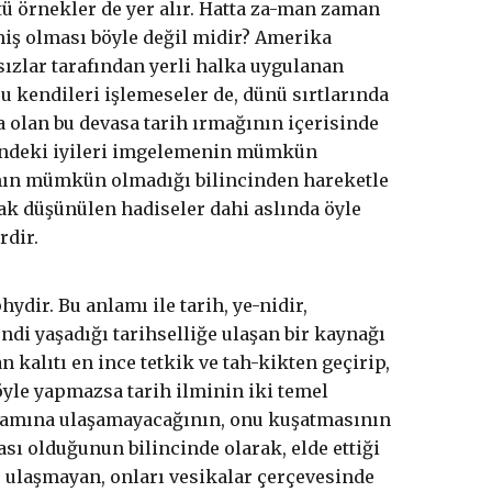
ü örnekler de yer alır. Hatta za-man zaman
miş olması böyle değil midir? Amerika
sızlar tarafından yerli halka uygulanan
u kendileri işlemeseler de, dünü sırtlarında
 olan bu devasa tarih ırmağının içerisinde
isindeki iyileri imgelemenin mümkün
rının mümkün olmadığı bilincinden hareketle
rak düşünülen hadiseler dahi aslında öyle
rdir.
ydir. Bu anlamı ile tarih, ye-nidir,
ndi yaşadığı tarihselliğe ulaşan bir kaynağı
 kalıtı en ince tetkik ve tah-kikten geçirip,
öyle yapmazsa tarih ilminin iki temel
tamamına ulaşamayacağının, onu kuşatmasının
ı olduğunun bilincinde olarak, elde ettiği
e ulaşmayan, onları vesikalar çerçevesinde