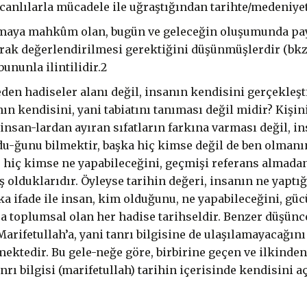
ir canlılarla mücadele ile uğraştığından tarihte/medeni
almaya mahkûm olan, bugün ve geleceğin oluşumunda pay 
larak değerlendirilmesi gerektiğini düşünmüşlerdir (bkz.
ununla ilintilidir.2
den hadiseler alanı değil, insanın kendisini gerçekleşt
ın kendisini, yani tabiatını tanıması değil midir? Kişi
r insan-lardan ayıran sıfatların farkına varması değil, 
u-ğunu bilmektir, başka hiç kimse değil de ben olman
; hiç kimse ne yapabileceğini, geçmişi referans almad
olduklarıdır. Öyleyse tarihin değeri, insanın ne yaptı
şka ifade ile insan, kim olduğunu, ne yapabileceğini, güc
a toplumsal olan her hadise tarihseldir. Benzer düşünc
rifetullah’a, yani tanrı bilgisine de ulaşılamayacağın
mektedir. Bu gele-neğe göre, birbirine geçen ve ilkinde
ı bilgisi (marifetullah) tarihin içerisinde kendisini açı