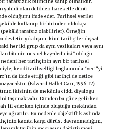
ir tarafsızlık bilincine sahip olmalıdır.
in şahidi olan delilden hareketle dünü
nde olduğunu ifade eder. Tarihsel veriler
 şekilde kullanıp, birbirinden oldukça
(pekâlâ tarafsız olabilirler). Örneğin
evletin yıkılışını, kimi tarihçiler dışsal
aki her iki grup da aynı vesikaları veya aynı
olan bitenin nesnel kay-dedicisi” olduğu
edeni her tarihçinin ayrı bir tarihsel
iyle, kendi tarihselliği bağlamında “veri”yi
ın da ifade ettiği gibi tarihçi de netice
ayacaktır. (Edward Hallet Carr, 1996, 17)
atının ikisinin de mekânla ciddi diyalogu
izini taşımaktadır. Dünden bu güne gelirken,
u tah-lil ederken içinde oluştuğu mekândan
ye uğratılır. Bu nedenle objektiflik aslında
rihçinin kanıta karşı dürüst davranmadığını,
rlanarak tarihin mecrasını değiştirmeyi