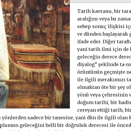
Tarih kavramı, bir tar
aralığını veya bu zama
sebep sonuç ilişkisi i
ve dünden başlayarak 
ifade eder. Diğer taraf
yani tarih ilmi için de 
geleceğin derece derec
diyalog” şeklinde ta-nı
örüntünün geçmişte ne
ile ilgili merakımızı t
olmaktan öte bir şey o
yönü veya çehresinin v
doğum tarihi, bir hadi
cereyan ettiği tarih, b
bu yönlerden sadece bir tanesine, yani dün ile ilgili olan
toplumun geleceğini belli bir doğruluk derecesi ile ön