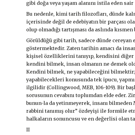
gibi doğa veya yaşam alanını istila eden sa
Bu nedenle, kimi tarih filozofları, dünde k
içerisinde değil de edebiyatın bir parçası o
olup olmadığı tartışması da aslında kısmen b
Görüldüğü gibi tarih, sadece dünde cereyan e
göstermektedir. Zaten tarihin amacı da insan
kişisel özelliklerini tanıyıp, kendisini diğe
kendini bilmek, insan olmanın ne demek old
Kendini bilmek, ne yapabileceğini bilmektir
yapabilecekleri konusunda tek ipucu, yapmış 
ilgilidir (Collingwood, MEB, 106-109). Bir ba
sorusunun cevabını toplumdan elde eder. Zir
bunun-la da yetinmeyerek, insanı bilmeden Ma
rabbini tanımış olur” özdeyişi ile formüle et
halkaların sonuncusu ve en değerlisi olan tanr
II