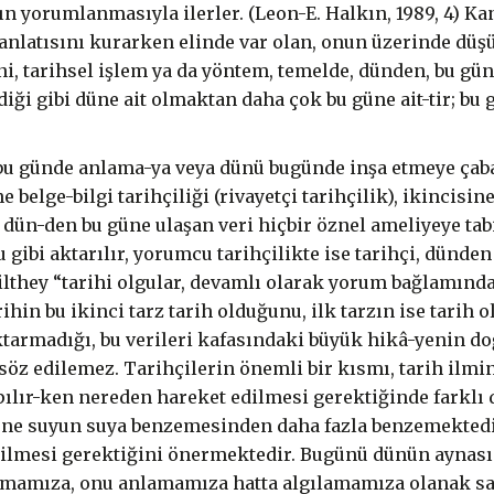
ın yorumlanmasıyla ilerler. (Leon-E. Halkın, 1989, 4) Kan
 anlatısını kurarken elinde var olan, onun üzerinde düş
ni, tarihsel işlem ya da yöntem, temelde, dünden, bu g
iği gibi düne ait olmaktan daha çok bu güne ait-tir; bu g
 bu günde anlama-ya veya dünü bugünde inşa etmeye çabal
elge-bilgi tarihçiliği (rivayetçi tarihçilik), ikincisin
e, dün-den bu güne ulaşan veri hiçbir öznel ameliyeye tab
gibi aktarılır, yorumcu tarihçilikte ise tarihçi, dünden
 Dilthey “tarihi olgular, devamlı olarak yorum bağlamı
ihin bu ikinci tarz tarih olduğunu, ilk tarzın ise tarih
ktarmadığı, bu verileri kafasındaki büyük hikâ-yenin do
n söz edilemez. Tarihçilerin önemli bir kısmı, tarih ilm
pılır-ken nereden hareket edilmesi gerektiğinde farkl
güne suyun suya benzemesinden daha fazla benzemektedi
edilmesi gerektiğini önermektedir. Bugünü dünün aynası
mamıza, onu anlamamıza hatta algılamamıza olanak sağ