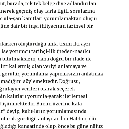
ıt, burada, tek tek belge diye adlandırılan
ünerek geçmiş olay-larla ilgili sorularına
üne ula-şan kanıtları yorumlamaktan oluşur
üne dair bir inşa ihtiyacının tarihsel bir
arken oluşturduğu anla-tısını iki ayrı
e ise yorumcu tarihçi-lik (neden-nasılcı
i tutulmaksızın, daha doğru bir ifade ile
 intikal etmiş olan veriyi anlamaya ve
nda görülür, yorumlama yapmaksızın anlatmak
 olmadığını söylemektedir. Doğrusu,
ğrulayıcı verileri olarak seçerek
inin kalıtları yorumla-yarak ilerlemesi
ı düşünmektedir. Bunun üzerine kafa
r” deyip, kalıt-ların yorumlamasında
 olarak gördüğü anlaşılan İbn Haldun, dün
ladığı kanaatinde olup, önce bu güne nüfuz