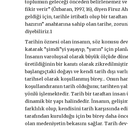
toplumun geleceği önceden belirlenemez ve ç
fikir verir” (Özbaran, 1997, 16), diyen Firuz
geldiği için, tarihle irtibatlı olup bir taraf
hazırın” anahtarına sahip olan tarihe, zorunl
diyebiliriz.1
Tarihin öznesi olan insanın, söz konusu dev
katarak “şimdi”yi yaşayıp, “yarın” için plan
İnsanın varoluşsal olarak büyük ölçüde düne
üretildiğinin bir kanıtı olarak zikredilmişt
başlangıçtaki doğayı ve kendi tarih dışı var
tarihsel olarak koşullanmış birey… Onun hang
koşullandıranın tarih olduğunu; tarihten yalı
yönlü işlemektedir. Tarih bir taraftan insan
dinamik bir yapı halindedir. İnsanın, gelişi
farklılık olup, kendisini tarih karşısında e
tarafından kurulduğu için bu birey daha önc
olan medeniyetin bekasını sağlar. Tarih dev