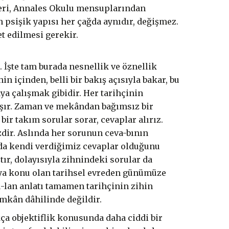
neri, Annales Okulu mensuplarından
 psişik yapısı her çağda aynıdır, değişmez.
t edilmesi gerekir.
. İşte tam burada nesnellik ve öznellik
n içinden, belli bir bakış açısıyla bakar, bu
a çalışmak gibidir. Her tarihçinin
aşır. Zaman ve mekândan bağımsız bir
bir takım sorular sorar, cevaplar alırız.
dir. Aslında her sorunun ceva-bının
a kendi verdiğimiz cevaplar olduğunu
ştır, dolayısıyla zihnindeki sorular da
atıya konu olan tarihsel evreden günümüze
u-lan anlatı tamamen tarihçinin zihin
mkân dâhilinde değildir.
kça objektiflik konusunda daha ciddi bir