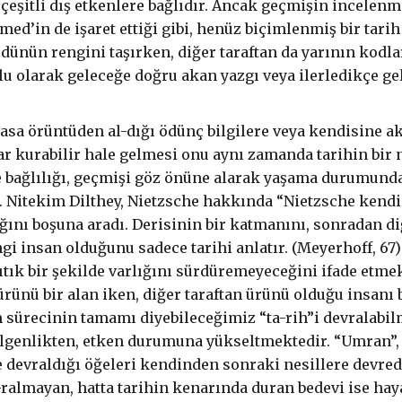
eşitli dış etkenlere bağlıdır. Ancak geçmişin incelenm
 Ahmed’in de işaret ettiği gibi, henüz biçimlenmiş bir ta
tan dünün rengini taşırken, diğer taraftan da yarının kodl
u olarak geleceğe doğru akan yazgı veya ilerledikçe geliş
asa örüntüden al-dığı ödünç bilgilere veya kendisine a
lar kurabilir hale gelmesi onu aynı zamanda tarihin bir 
 bağlılığı, geçmişi göz önüne alarak yaşama durumunda 
ir. Nitekim Dilthey, Nietzsche hakkında “Nietzsche kend
lığını boşuna aradı. Derisinin bir katmanını, sonradan d
i insan olduğunu sadece tarihi anlatır. (Meyerhoff, 67)
tık bir şekilde varlığını sürdüremeyeceğini ifade etmekte
 ürünü bir alan iken, diğer taraftan ürünü olduğu insanı
m sürecinin tamamı diyebileceğimiz “ta-rih”i devralabil
dilgenlikten, etken durumuna yükseltmektedir. “Umran”,
e devraldığı öğeleri kendinden sonraki nesillere devre
-ralmayan, hatta tarihin kenarında duran bedevi ise hay