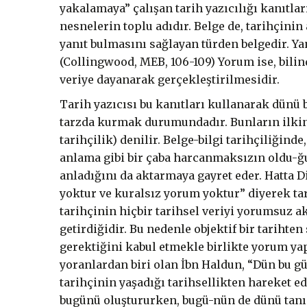
yakalamaya” çalışan tarih yazıcılığı kanıtlar
nesnelerin toplu adıdır. Belge de, tarihçinin
yanıt bulmasını sağlayan türden belgedir. Ya
(Collingwood, MEB, 106-109) Yorum ise, bilind
veriye dayanarak gerçekleştirilmesidir.
Tarih yazıcısı bu kanıtları kullanarak dünü
tarzda kurmak durumundadır. Bunların ilkine b
tarihçilik) denilir. Belge-bilgi tarihçiliğind
anlama gibi bir çaba harcanmaksızın oldu-ğu 
anladığını da aktarmaya gayret eder. Hatta
yoktur ve kuralsız yorum yoktur” diyerek tar
tarihçinin hiçbir tarihsel veriyi yorumsuz a
getirdiğidir. Bu nedenle objektif bir tarihte
gerektiğini kabul etmekle birlikte yorum ya
yoranlardan biri olan İbn Haldun, “Dün bu 
tarihçinin yaşadığı tarihsellikten hareket 
bugünü oluştururken, bugü-nün de dünü tanı