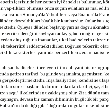
sepetin içerisinde her zaman iyi örnekler bulunmaz, köt
nın yap-tıkları olumsuz onca suçun evlatlarına mal edil
şı esnasında Almanya’da Yahudilere veya Ruanda’da Fran
, dünden devraldıkları büyük bir kamburdur. Onlar bu suç
mektedir. Öyleyse dünden başlayıp yarına doğru akmakta
 tekerrür edeceğini savlayan anlayış, bu ırmağın içer
elerden oluş-tuğuna inananlar, tikel hadiselerin tekra
erek tekerrürü reddetmektedirler. Doğrusu tekerrür ola
iciklik karakterleri yanında benzerlik arz eden hadisele
 oluşan hadiseleri inceleyen ilim dalı yani historiograph
ücuda getiren tarihçi, bu günde yaşamakta, geçmişten, ke
 gerçekleştirmektedir. İnşa faaliyetine, kendisine ulaşan
adıktan sonra başlamak durumunda olan tarihçi, şayet b
kura saygı” ilkelerinden uzaklaşmış olur. Zira dünün 
aynağın, devasa bir zaman diliminin küçücük bir parças
 Halkın’ın da dediği gibi “doğru-dan olguların kendisin