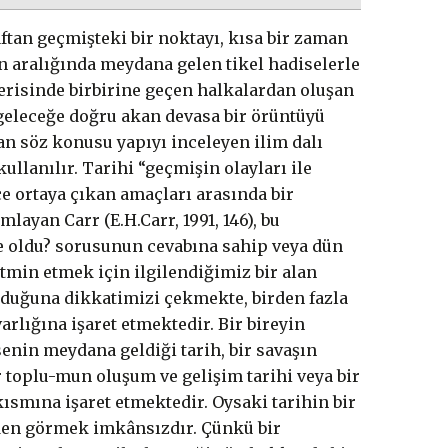
aftan geçmişteki bir noktayı, kısa bir zaman
n aralığında meydana gelen tikel hadiselerle
çerisinde birbirine geçen halkalardan oluşan
geleceğe doğru akan devasa bir örüntüyü
tan söz konusu yapıyı inceleyen ilim dalı
kullanılır. Tarihi “geçmişin olayları ile
e ortaya çıkan amaçları arasında bir
mlayan Carr (E.H.Carr, 1991, 146), bu
 oldu? sorusunun cevabına sahip veya dün
atmin etmek için ilgilendiğimiz bir alan
lduğuna dikkatimizi çekmekte, birden fazla
arlığına işaret etmektedir. Bir bireyin
senin meydana geldiği tarih, bir savaşın
ir toplu-mun oluşum ve gelişim tarihi veya bir
 kısmına işaret etmektedir. Oysaki tarihin bir
ceden görmek imkânsızdır. Çünkü bir