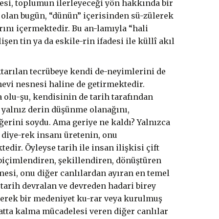
esi, toplumun ilerleyeceği yön hakkında bir
rih olan bugün, “dünün” içerisinden sü-zülerek
arını içermektedir. Bu an-lamıyla “hali
en tin ya da eskile-rin ifadesi ile küllî akıl
ktarılan tecrübeye kendi de-neyimlerini de
nevi nesnesi haline de getirmektedir.
olu-şu, kendisinin de tarih tarafından
i yalnız derin düşünme olanağını,
iğerini soydu. Ama geriye ne kaldı? Yalnızca
 diye-rek insanı üretenin, onu
dir. Öyleyse tarih ile insan ilişkisi çift
 biçimlendiren, şekillendiren, dönüştüren
mesi, onu diğer canlılardan ayıran en temel
 tarih devralan ve devreden hadari birey
derek bir medeniyet ku-rar veya kurulmuş
atta kalma mücadelesi veren diğer canlılar