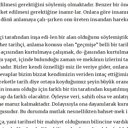
edilmesi gerektiğini söylemiş olmaktadır. Benzer bir ö
et edilmesi gerektiğine inanır-lar. Onlara göre insanın
 dünü anlamaya çalı-şırken onu üreten insandan hareke
hçi tarafından inşa edi-len bir alan olduğunu söylemiştik
r tarihçi, anlama konusu olan “geçmişe” belli bir tarihi
 açısından kurtulmaya çalışmak, do-ğasından kurtulmay
ğu yapıt, içinde bulunduğu zaman ve mekânın izlerini t
dır. Bizler kendi öznelliği-miz ile veriye gider, onlara 
vaplar bizim bizzat kendimizin veriden intaç ettiğimiz
ketle tarih diye ortaya koyduğumuz şeyin büyük orand
in insanı olduğu için farklı bir tin tarafından kuşatılmı
vap da farklı olacaktır. Öyleyse veri, sahih olsa ve anl
ğine maruz kalmaktadır. Dolayısıyla ona dayanılarak kur
gusudur. Bu durumda mutlak nesnellikten bahset-mek i
kça, yani tarihsel bir mahiyet olduğunun bilincine vardı