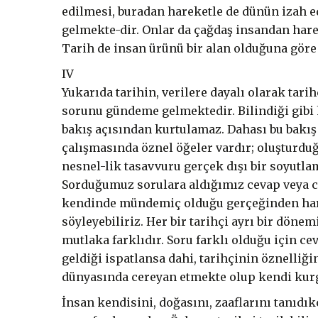
edilmesi, buradan hareketle de dünün izah 
gelmekte-dir. Onlar da çağdaş insandan harek
Tarih de insan ürünü bir alan olduğuna göre
IV
Yukarıda tarihin, verilere dayalı olarak tari
sorunu gündeme gelmektedir. Bilindiği gibi he
bakış açısından kurtulamaz. Dahası bu bakış
çalışmasında öznel öğeler vardır; oluşturdu
nesnel-lik tasavvuru gerçek dışı bir soyutlama
Sorduğumuz sorulara aldığımız cevap veya ce
kendinde mündemiç olduğu gerçeğinden hare
söyleyebiliriz. Her bir tarihçi ayrı bir dönem
mutlaka farklıdır. Soru farklı olduğu için ce
geldiği ispatlansa dahi, tarihçinin öznelli
dünyasında cereyan etmekte olup kendi kur
İnsan kendisini, doğasını, zaaflarını tanıdı