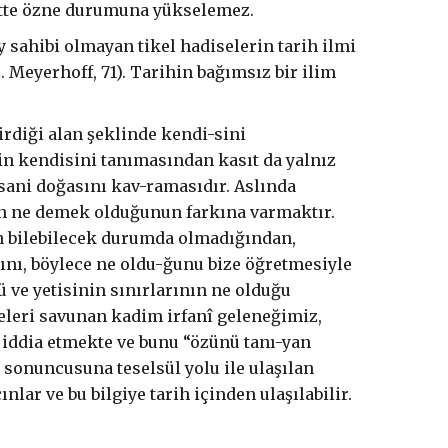
yette özne durumuna yükselemez.
sahibi olmayan tikel hadiselerin tarih ilmi
 Meyerhoff, 71). Tarihin bağımsız bir ilim
irdiği alan şeklinde kendi-sini
nin kendisini tanımasından kasıt da yalnız
insani doğasını kav-ramasıdır. Aslında
ın ne demek olduğunun farkına varmaktır.
an bilebilecek durumda olmadığından,
ğını, böylece ne oldu-ğunu bize öğretmesiyle
ü ve yetisinin sınırlarının ne olduğu
eleri savunan kadim irfanî geleneğimiz,
ı iddia etmekte ve bunu “özünü tanı-yan
n sonuncusuna teselsül yolu ile ulaşılan
nlar ve bu bilgiye tarih içinden ulaşılabilir.