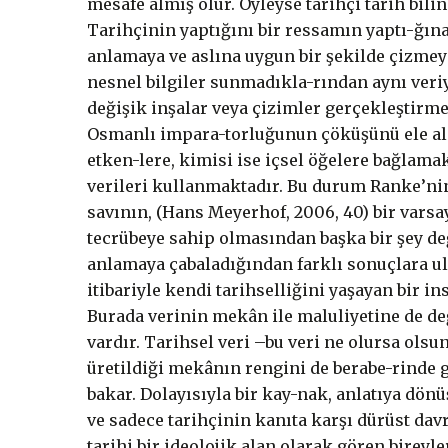
mesafe almış olur. Öyleyse tarihçi tarih bili
Tarihçinin yaptığını bir ressamın yaptı-ğına
anlamaya ve aslına uygun bir şekilde çizmeye
nesnel bilgiler sunmadıkla-rından aynı veriyi
değişik inşalar veya çizimler gerçekleştirmes
Osmanlı impara-torluğunun çöküşünü ele aldığ
etken-lere, kimisi ise içsel öğelere bağlama
verileri kullanmaktadır. Bu durum Ranke’nin 
savının, (Hans Meyerhof, 2006, 40) bir vars
tecrübeye sahip olmasından başka bir şey değ
anlamaya çabaladığından farklı sonuçlara ulaş
itibariyle kendi tarihselliğini yaşayan bir 
Burada verinin mekân ile maluliyetine de değ
vardır. Tarihsel veri –bu veri ne olursa olsu
üretildiği mekânın rengini de berabe-rinde g
bakar. Dolayısıyla bir kay-nak, anlatıya dön
ve sadece tarihçinin kanıta karşı dürüst dav
tarihi bir ideolojik alan olarak gören bire