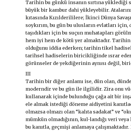
Tarihin bu günkü insanın sırtına yüklediği 
büyük bir kambur dahi yükleyebilir. Ataları
kıtasında Kızılderililere; İkinci Dünya Sava
soykırım, bu gün bu ulusların evlatları için
taşıdıkları için bu suçun muhatapları görül
hem iyi hem de kötü yer almaktadır. Tarihin
olduğunu iddia ederken; tarihin tikel hadis
tarihsel hadiselerin biricikliğinde ısrar ed
görünseler de yekdiğerinin aynısı değil, bir
III
Tarihin bir diğer anlamı ise, dün olan, dünde
moderndir ve bu gün ile ilgilidir. Zira onu v
kullanarak içinde bulunduğu çağa ait bir inşa
ele almak istediği döneme aidiyetini kanıtl
olmazsa olmazı olan “kalıta sadakat” ve “o
mümkün olmadığının, kul-landığı veri veya k
bu kanıtla, geçmişi anlamaya çalışmaktadır.