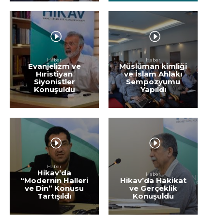
Haber
Haber
Evanjelizm ve
Müslüman kimliği
Hıristiyan
ve İslam Ahlakı
Siyonistler
Sempozyumu
Konuşuldu
Yapıldı
Haber
Hikav’da
Haber
“Modernin Halleri
Hikav’da Hakikat
ve Din” Konusu
ve Gerçeklik
Tartışıldı
Konuşuldu