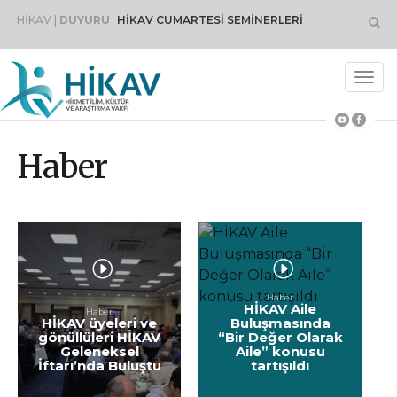
HİKAV |
DUYURU
HİKAV CUMARTESİ SEMİNERLERİ
Toggl
navig
Haber
Haber
HİKAV Aile
Haber
HİKAV üyeleri ve
Buluşmasında
gönüllüleri HİKAV
“Bir Değer Olarak
Geleneksel
Aile” konusu
İftarı’nda Buluştu
tartışıldı