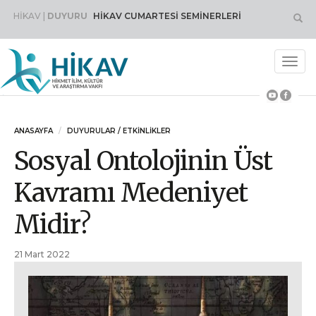
HİKAV |
DUYURU
HİKAV CUMARTESİ SEMİNERLERİ
Toggl
navig
ANASAYFA
DUYURULAR
/
ETKINLIKLER
Sosyal Ontolojinin Üst
Kavramı Medeniyet
Midir?
21 Mart 2022