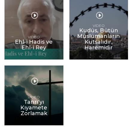
VIDEO
Kudüs, Bütün
Müslümanların
VIDEO
Ehl-i Hadis ve
Kutsalıdır,
Ehl-i Rey
Haremidir
VIDEO
Tanrı’yı
Kıyamete
Zorlamak